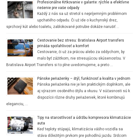
Profesionálne Krtkovanie v galante: rýchle a efektívne
riešenie pre vaše odpady
Každý z nás sa už stretol s nepríjemným problémom
upchatého odpadu. Či už ide o kuchynský drez,
sprchový kút alebo toaletu, zablokované potrubie dokáže narušiť …
Cestovanie bez stresu: Bratislava Airport transfers
prináša spoľahlivosť a komfort
Cestovanie, či už za prácou alebo za oddychom, by
malo byť zážitkom, nie stresujúcou skúsenosťou. V
Bratislava Airport Transfers si to plne uvedomujeme, a preto …
Pánske peňaženky – štýl, funkčnosť a kvalita v jednom
Pánska peňaženka nie je len praktickým doplnkom, ale
aj výrazom osobného štýlu a vkusu. V súčasnosti sú k
dispozícii rôzne druhy peňaženiek, ktoré kombinujú
eleganciu, …
Tipy na starostlivosť a údržbu kompresora klimatizácie
auta
Keď teploty stúpajú, klimatizácia vášho vozidla sa
stáva dôležitým prvkom pre pohodlnú jazdu. Srdcom