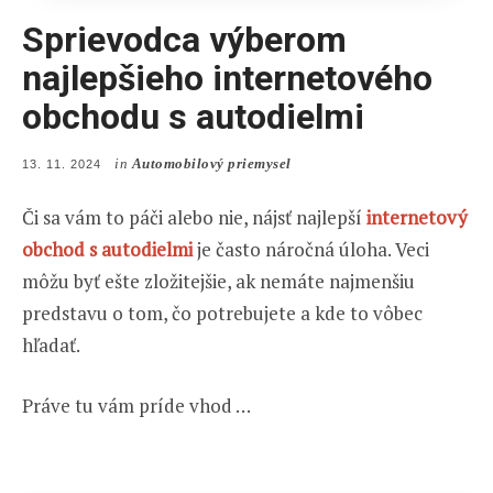
Sprievodca výberom
najlepšieho internetového
obchodu s autodielmi
in
Automobilový priemysel
POSTED
13. 11. 2024
ON
Či sa vám to páči alebo nie, nájsť najlepší
internetový
obchod s autodielmi
je často náročná úloha. Veci
môžu byť ešte zložitejšie, ak nemáte najmenšiu
predstavu o tom, čo potrebujete a kde to vôbec
hľadať.
Práve tu vám príde vhod …