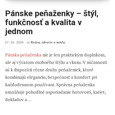
Pánske peňaženky – štýl,
funkčnosť a kvalita v
jednom
in
Krásu, zdravie a módu
POSTED
27. 02. 2026
ON
Pánska peňaženka
nie je len praktickým doplnkom,
ale aj výrazom osobného štýlu a vkusu. V súčasnosti
sú k dispozícii rôzne druhy peňaženiek, ktoré
kombinujú eleganciu, bezpečnosť a komfort pri
každodennom používaní. Správna peňaženka
umožňuje pohodlné usporiadanie hotovosti, kariet,
dokladov a …