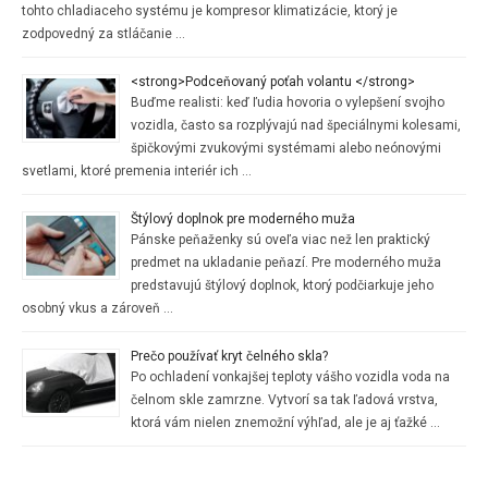
tohto chladiaceho systému je kompresor klimatizácie, ktorý je
zodpovedný za stláčanie …
<strong>Podceňovaný poťah volantu </strong>
Buďme realisti: keď ľudia hovoria o vylepšení svojho
vozidla, často sa rozplývajú nad špeciálnymi kolesami,
špičkovými zvukovými systémami alebo neónovými
svetlami, ktoré premenia interiér ich …
Štýlový doplnok pre moderného muža
Pánske peňaženky sú oveľa viac než len praktický
predmet na ukladanie peňazí. Pre moderného muža
predstavujú štýlový doplnok, ktorý podčiarkuje jeho
osobný vkus a zároveň …
Prečo používať kryt čelného skla?
Po ochladení vonkajšej teploty vášho vozidla voda na
čelnom skle zamrzne. Vytvorí sa tak ľadová vrstva,
ktorá vám nielen znemožní výhľad, ale je aj ťažké …