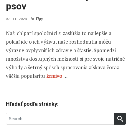
psov
in
Tipy
POSTED
07. 11. 2024
ON
Naši chlpatí spoločníci si zaslúžia to najlepšie a
pokiaľ ide o ich výživu, naše rozhodnutia môžu
výrazne ovplyvniť ich zdravie a šťastie. Spomedzi
množstva dostupných možností si pre svoje nutričné
výhody a šetrný spôsob spracovania získava čoraz
väčšiu popularitu
krmivo
…
Hľadať podľa stránky:
Search
SEA
for: