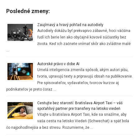
Posledné zmeny:
Zaujímavý a hravý pohľad na autodiely
Autodiely dokážu byť prekvapivo zábavné, hoci väčšina
ľudí ich berie len ako obyčajné kovové súčiastky bez
života. Keď ich začnete vnímať skôr ako zvláštne malé
…
Autorské právo v dobe AI
Umelá inteligencia zmenila spôsob, akým autori píšu,
tvoria, upravujú texty a pripravujú obsah na publikovanie.
Pre spisovateľov, vydavateľov, tvorcov kurzov aj
podnikateľov je preto čoraz …
Cestujte bez starostí: Bratislava Airport Taxi – váš
spoľahlivý partner pre transfery na letisko viedeň
Vitajte u Bratislava Airport Taxi, kde sa snažíme, aby
vaša cesta na letisko Viedeň (Schwechat) a späť bola
čo najpohodlnejšia a bez stresu. Rozumieme, že …