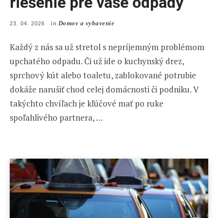
riešenie pre vaše odpady
in
Domov a vybavenie
POSTED
23. 04. 2026
ON
Každý z nás sa už stretol s nepríjemným problémom
upchatého odpadu. Či už ide o kuchynský drez,
sprchový kút alebo toaletu, zablokované potrubie
dokáže narušiť chod celej domácnosti či podniku. V
takýchto chvíľach je kľúčové mať po ruke
spoľahlivého partnera, …