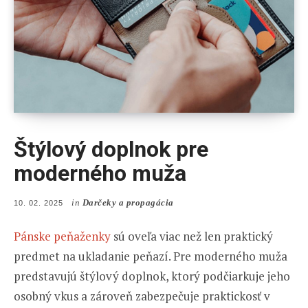
Štýlový doplnok pre
moderného muža
in
Darčeky a propagácia
POSTED
10. 02. 2025
ON
Pánske peňaženky
sú oveľa viac než len praktický
predmet na ukladanie peňazí. Pre moderného muža
predstavujú štýlový doplnok, ktorý podčiarkuje jeho
osobný vkus a zároveň zabezpečuje praktickosť v