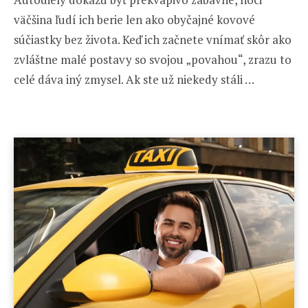
väčšina ľudí ich berie len ako obyčajné kovové
súčiastky bez života. Keď ich začnete vnímať skôr ako
zvláštne malé postavy so svojou „povahou“, zrazu to
celé dáva iný zmysel. Ak ste už niekedy stáli …