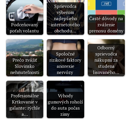
Sprievodca
výberom
najlepšieho
Časté dôvody na
Podceňovaný
internetového
zváženie
poťah volantu
obchodu…
prenosu domény
Odborný
Spoločné
sprievodca
Prečo zvážiť
rizikové faktory
nákupmi za
Slovinsko
anorexie
studena
nehnuteľnosti
nervózy
lisovaného…
Profesionálne
Výhody
Krtkovanie v
gumových rohoží
galante: rýchle
do auta počas
a…
zimy