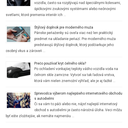
vozidla, často sa rozplývajú nad špeciálnymi kolesami,
špičkovými zvukovými systémami alebo neónovými
svetlami, ktoré premenia interiér ich …
Štýlový doplnok pre moderného muža
Pánske peňaženky sú oveľa viac než len praktický
predmet na ukladanie peňazí. Pre moderného muža
predstavujú štýlový doplnok, ktorý podčiarkuje jeho
osobný vkus a zároveň …
Prečo používať kryt čelného skla?
Po ochladení vonkajšej teploty vášho vozidla voda na
čelnom skle zamrzne. Vytvorí sa tak ľadová vrstva,
ktorá vám nielen znemožní výhľad, ale je aj ťažké …
Sprievodca výberom najlepšieho internetového obchodu
s autodielmi
Či sa vám to páči alebo nie, nájsť najlepší internetový
obchod s autodielmi je často náročná úloha. Veci môžu
byť ešte zložitejšie, ak nemáte najmenšiu …