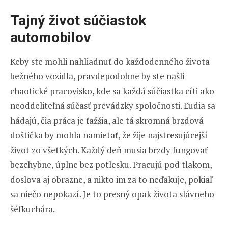
Tajný život súčiastok
automobilov
Keby ste mohli nahliadnuť do každodenného života
bežného vozidla, pravdepodobne by ste našli
chaotické pracovisko, kde sa každá súčiastka cíti ako
neoddeliteľná súčasť prevádzky spoločnosti. Ľudia sa
hádajú, čia práca je ťažšia, ale tá skromná brzdová
doštička by mohla namietať, že žije najstresujúcejší
život zo všetkých. Každý deň musia brzdy fungovať
bezchybne, úplne bez potlesku. Pracujú pod tlakom,
doslova aj obrazne, a nikto im za to neďakuje, pokiaľ
sa niečo nepokazí. Je to presný opak života slávneho
šéfkuchára.