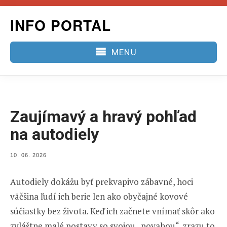
Skip
INFO PORTAL
to
content
MENU
Zaujímavý a hravý pohľad
na autodiely
POSTED
10. 06. 2026
ON
Autodiely dokážu byť prekvapivo zábavné, hoci
väčšina ľudí ich berie len ako obyčajné kovové
súčiastky bez života. Keď ich začnete vnímať skôr ako
zvláštne malé postavy so svojou „povahou“, zrazu to