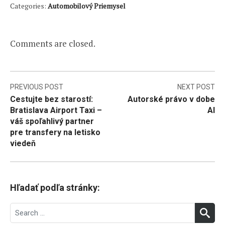
Categories:
Automobilový Priemysel
Comments are closed.
Navigácia
PREVIOUS POST
NEXT POST
Cestujte bez starostí:
Autorské právo v dobe
v
Bratislava Airport Taxi –
AI
článku
váš spoľahlivý partner
pre transfery na letisko
viedeň
Hľadať podľa stránky:
Search
SEA
for: