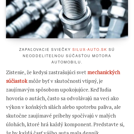
ZAPAĽOVACIE SVIEČKY
SILUX-AUTO.SK
SÚ
NEODDELITEĽNOU SÚČASŤOU MOTORA
AUTOMOBILU.
Zistenie, že kedysi zastrašujúci svet
mechanických
súčiastok
môže byť v skutočnosti vtipný, je
zaujímavým spôsobom upokojujúce. Keď ľudia
hovoria o autách, často sa odvolávajú na veci ako
výkon v koňských silách alebo spotrebu paliva, ale
skutočne zaujímavé príbehy spočívajú v malých
úlohách, ktoré hrá každý komponent. Predstavte si,
že by každá časť vášho auta mala denník.