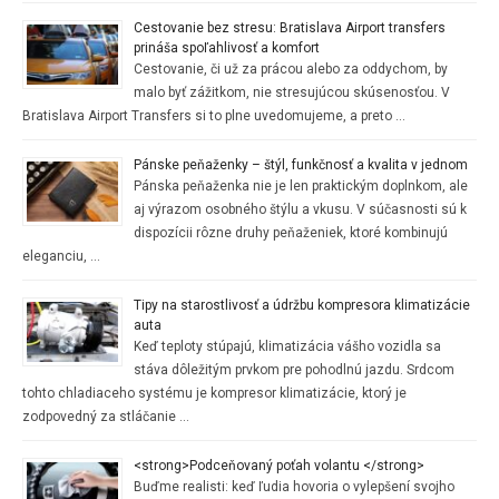
Cestovanie bez stresu: Bratislava Airport transfers
prináša spoľahlivosť a komfort
Cestovanie, či už za prácou alebo za oddychom, by
malo byť zážitkom, nie stresujúcou skúsenosťou. V
Bratislava Airport Transfers si to plne uvedomujeme, a preto …
Pánske peňaženky – štýl, funkčnosť a kvalita v jednom
Pánska peňaženka nie je len praktickým doplnkom, ale
aj výrazom osobného štýlu a vkusu. V súčasnosti sú k
dispozícii rôzne druhy peňaženiek, ktoré kombinujú
eleganciu, …
Tipy na starostlivosť a údržbu kompresora klimatizácie
auta
Keď teploty stúpajú, klimatizácia vášho vozidla sa
stáva dôležitým prvkom pre pohodlnú jazdu. Srdcom
tohto chladiaceho systému je kompresor klimatizácie, ktorý je
zodpovedný za stláčanie …
<strong>Podceňovaný poťah volantu </strong>
Buďme realisti: keď ľudia hovoria o vylepšení svojho