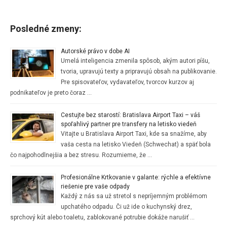
Posledné zmeny:
Autorské právo v dobe AI
Umelá inteligencia zmenila spôsob, akým autori píšu,
tvoria, upravujú texty a pripravujú obsah na publikovanie.
Pre spisovateľov, vydavateľov, tvorcov kurzov aj
podnikateľov je preto čoraz …
Cestujte bez starostí: Bratislava Airport Taxi – váš
spoľahlivý partner pre transfery na letisko viedeň
Vitajte u Bratislava Airport Taxi, kde sa snažíme, aby
vaša cesta na letisko Viedeň (Schwechat) a späť bola
čo najpohodlnejšia a bez stresu. Rozumieme, že …
Profesionálne Krtkovanie v galante: rýchle a efektívne
riešenie pre vaše odpady
Každý z nás sa už stretol s nepríjemným problémom
upchatého odpadu. Či už ide o kuchynský drez,
sprchový kút alebo toaletu, zablokované potrubie dokáže narušiť …