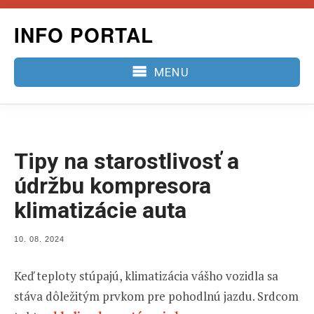
Skip
INFO PORTAL
to
content
MENU
Tipy na starostlivosť a
údržbu kompresora
klimatizácie auta
POSTED
10. 08. 2024
ON
Keď teploty stúpajú, klimatizácia vášho vozidla sa
stáva dôležitým prvkom pre pohodlnú jazdu. Srdcom