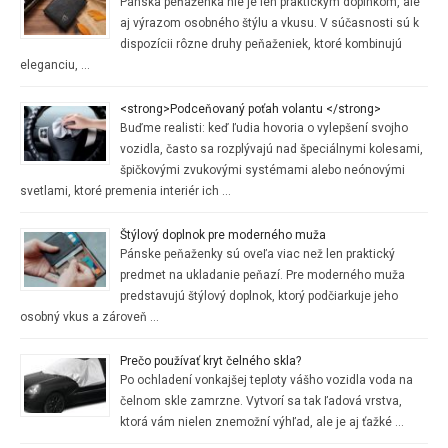
Pánska peňaženka nie je len praktickým doplnkom, ale
aj výrazom osobného štýlu a vkusu. V súčasnosti sú k
dispozícii rôzne druhy peňaženiek, ktoré kombinujú
eleganciu, …
<strong>Podceňovaný poťah volantu </strong>
Buďme realisti: keď ľudia hovoria o vylepšení svojho
vozidla, často sa rozplývajú nad špeciálnymi kolesami,
špičkovými zvukovými systémami alebo neónovými
svetlami, ktoré premenia interiér ich …
Štýlový doplnok pre moderného muža
Pánske peňaženky sú oveľa viac než len praktický
predmet na ukladanie peňazí. Pre moderného muža
predstavujú štýlový doplnok, ktorý podčiarkuje jeho
osobný vkus a zároveň …
Prečo používať kryt čelného skla?
Po ochladení vonkajšej teploty vášho vozidla voda na
čelnom skle zamrzne. Vytvorí sa tak ľadová vrstva,
ktorá vám nielen znemožní výhľad, ale je aj ťažké …