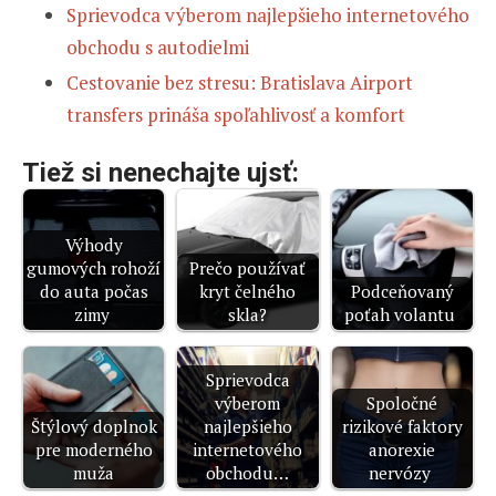
Sprievodca výberom najlepšieho internetového
obchodu s autodielmi
Cestovanie bez stresu: Bratislava Airport
transfers prináša spoľahlivosť a komfort
Tiež si nenechajte ujsť:
Výhody
gumových rohoží
Prečo používať
do auta počas
kryt čelného
Podceňovaný
zimy
skla?
poťah volantu
Sprievodca
výberom
Spoločné
Štýlový doplnok
najlepšieho
rizikové faktory
pre moderného
internetového
anorexie
muža
obchodu…
nervózy