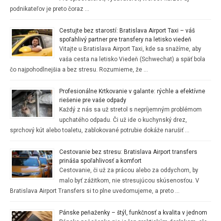
podnikateľov je preto čoraz …
Cestujte bez starostí: Bratislava Airport Taxi – váš
spoľahlivý partner pre transfery na letisko viedeň
Vitajte u Bratislava Airport Taxi, kde sa snažíme, aby
vaša cesta na letisko Viedeň (Schwechat) a späť bola
čo najpohodlnejšia a bez stresu. Rozumieme, že …
Profesionálne Krtkovanie v galante: rýchle a efektívne
riešenie pre vaše odpady
Každý z nás sa už stretol s nepríjemným problémom
upchatého odpadu. Či už ide o kuchynský drez,
sprchový kút alebo toaletu, zablokované potrubie dokáže narušiť …
Cestovanie bez stresu: Bratislava Airport transfers
prináša spoľahlivosť a komfort
Cestovanie, či už za prácou alebo za oddychom, by
malo byť zážitkom, nie stresujúcou skúsenosťou. V
Bratislava Airport Transfers si to plne uvedomujeme, a preto …
Pánske peňaženky – štýl, funkčnosť a kvalita v jednom