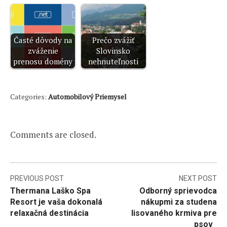
Časté dôvody na
Prečo zvážiť
zváženie
Slovinsko
prenosu domény
nehnuteľnosti
Categories:
Automobilový Priemysel
Comments are closed.
Navigácia
PREVIOUS POST
NEXT POST
Thermana Laško Spa
Odborný sprievodca
v
Resort je vaša dokonalá
nákupmi za studena
článku
relaxačná destinácia
lisovaného krmiva pre
psov