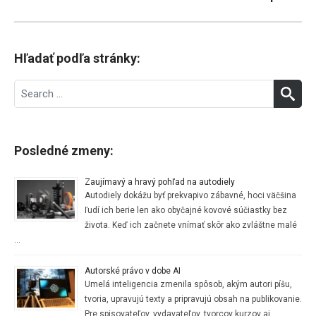
Hľadať podľa stránky:
Search
SEA
for:
Posledné zmeny:
Zaujímavý a hravý pohľad na autodiely
Autodiely dokážu byť prekvapivo zábavné, hoci väčšina
ľudí ich berie len ako obyčajné kovové súčiastky bez
života. Keď ich začnete vnímať skôr ako zvláštne malé
…
Autorské právo v dobe AI
Umelá inteligencia zmenila spôsob, akým autori píšu,
tvoria, upravujú texty a pripravujú obsah na publikovanie.
Pre spisovateľov, vydavateľov, tvorcov kurzov aj