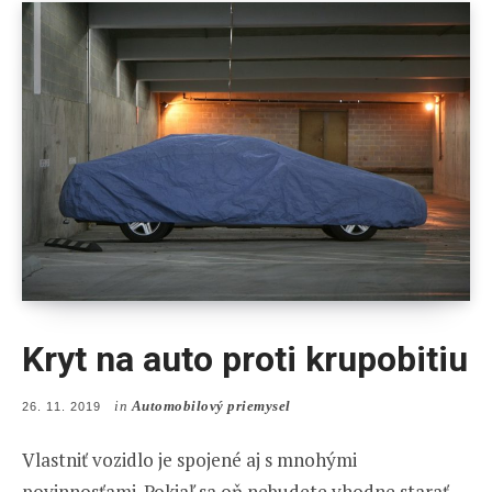
Kryt na auto proti krupobitiu
in
Automobilový priemysel
POSTED
26. 11. 2019
ON
Vlastniť vozidlo je spojené aj s mnohými
povinnosťami. Pokiaľ sa oň nebudete vhodne starať,