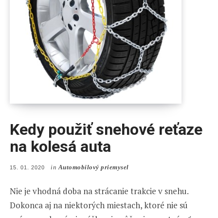
Kedy použiť snehové reťaze
na kolesá auta
in
Automobilový priemysel
POSTED
15. 01. 2020
ON
Nie je vhodná doba na strácanie trakcie v snehu.
Dokonca aj na niektorých miestach, ktoré nie sú