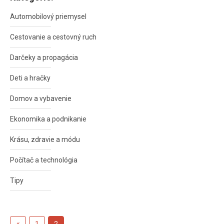
Automobilový priemysel
Cestovanie a cestovný ruch
Darčeky a propagácia
Deti a hračky
Domov a vybavenie
Ekonomika a podnikanie
Krásu, zdravie a módu
Počítač a technológia
Tipy
Stránkovanie
«
Previous