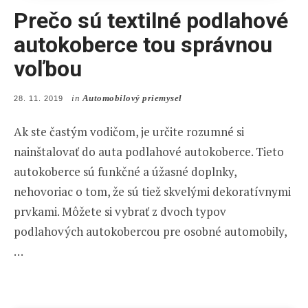
Prečo sú textilné podlahové
autokoberce tou správnou
voľbou
in
Automobilový priemysel
POSTED
28. 11. 2019
ON
Ak ste častým vodičom, je určite rozumné si
nainštalovať do auta podlahové autokoberce. Tieto
autokoberce sú funkčné a úžasné doplnky,
nehovoriac o tom, že sú tiež skvelými dekoratívnymi
prvkami. Môžete si vybrať z dvoch typov
podlahových autokobercou pre osobné automobily,
…