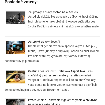
Posledné zmeny:
Zaujímavý a hravý pohľad na autodiely
Autodiely dokážu byť prekvapivo zábavné, hoci väčšina
ľudí ich berie len ako obyčajné kovové súčiastky bez
života. Keď ich začnete vnímať skôr ako zvláštne malé
…
Autorské právo v dobe AI
Umelá inteligencia zmenila spôsob, akým autori píšu,
tvoria, upravujú texty a pripravujú obsah na publikovanie.
Pre spisovateľov, vydavateľov, tvorcov kurzov aj
podnikateľov je preto čoraz …
Cestujte bez starostí: Bratislava Airport Taxi – váš
spoľahlivý partner pre transfery na letisko viedeň
Vitajte u Bratislava Airport Taxi, kde sa snažíme, aby
vaša cesta na letisko Viedeň (Schwechat) a späť bola
čo najpohodlnejšia a bez stresu. Rozumieme, že …
Profesionálne Krtkovanie v galante: rýchle a efektívne
riešenie pre vaše odpady