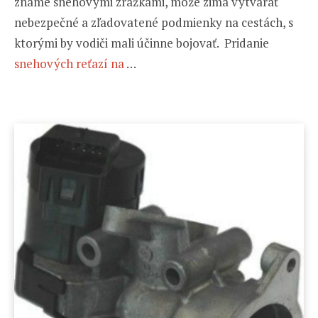
známe snehovými zrážkami, môže zima vytvárať
nebezpečné a zľadovatené podmienky na cestách, s
ktorými by vodiči mali účinne bojovať. Pridanie
snehových reťazí na
…