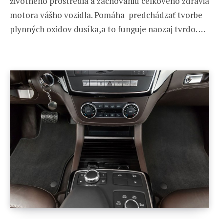
životného prostredia a zachovaniu celkového zdravia
motora vášho vozidla. Pomáha predchádzať tvorbe
plynných oxidov dusíka,a to funguje naozaj tvrdo. …