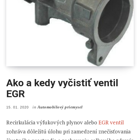
Ako a kedy vyčistiť ventil
EGR
in
Automobilový priemysel
POSTED
15. 01. 2020
ON
Recirkulácia výfukových plynov alebo
EGR ventil
zohráva dôležitú úlohu pri zamedzení znečisťovania