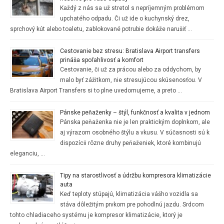
Každý z nás sa už stretol s nepríjemným problémom
upchatého odpadu. Či už ide o kuchynský drez,
sprchový kút alebo toaletu, zablokované potrubie dokáže narušiť …
Cestovanie bez stresu: Bratislava Airport transfers
prináša spoľahlivosť a komfort
Cestovanie, či už za prácou alebo za oddychom, by
malo byť zážitkom, nie stresujúcou skúsenosťou. V
Bratislava Airport Transfers si to plne uvedomujeme, a preto …
Pánske peňaženky – štýl, funkčnosť a kvalita v jednom
Pánska peňaženka nie je len praktickým doplnkom, ale
aj výrazom osobného štýlu a vkusu. V súčasnosti sú k
dispozícii rôzne druhy peňaženiek, ktoré kombinujú
eleganciu, …
Tipy na starostlivosť a údržbu kompresora klimatizácie
auta
Keď teploty stúpajú, klimatizácia vášho vozidla sa
stáva dôležitým prvkom pre pohodlnú jazdu. Srdcom
tohto chladiaceho systému je kompresor klimatizácie, ktorý je