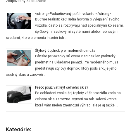
zodpovedný za stláčanie …
<strong>Podceňovaný poťah volantu </strong>
Buďme realisti: keď ľudia hovoria o vylepšení svojho
vozidla, často sa rozplývajú nad špeciálnymi kolesami,
špičkovými zvukovými systémami alebo neónovými
svetlami, ktoré premenia interiér ich …
Štýlový doplnok pre moderného muža
Pánske peňaženky sú oveľa viac než len praktický
predmet na ukladanie peňazí. Pre moderného muža
predstavujú štýlový doplnok, ktorý podčiarkuje jeho
osobný vkus a zároveň …
Prečo používať kryt čelného skla?
Po ochladení vonkajšej teploty vášho vozidla voda na
čelnom skle zamrzne. Vytvorí sa tak ľadová vrstva,
ktorá vám nielen znemožní výhľad, ale je aj ťažké …
Kategórie: