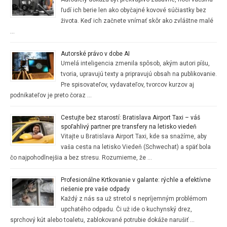
ľudí ich berie len ako obyčajné kovové súčiastky bez
života. Keď ich začnete vnímať skôr ako zvláštne malé
…
Autorské právo v dobe AI
Umelá inteligencia zmenila spôsob, akým autori píšu,
tvoria, upravujú texty a pripravujú obsah na publikovanie.
Pre spisovateľov, vydavateľov, tvorcov kurzov aj
podnikateľov je preto čoraz …
Cestujte bez starostí: Bratislava Airport Taxi – váš
spoľahlivý partner pre transfery na letisko viedeň
Vitajte u Bratislava Airport Taxi, kde sa snažíme, aby
vaša cesta na letisko Viedeň (Schwechat) a späť bola
čo najpohodlnejšia a bez stresu. Rozumieme, že …
Profesionálne Krtkovanie v galante: rýchle a efektívne
riešenie pre vaše odpady
Každý z nás sa už stretol s nepríjemným problémom
upchatého odpadu. Či už ide o kuchynský drez,
sprchový kút alebo toaletu, zablokované potrubie dokáže narušiť …