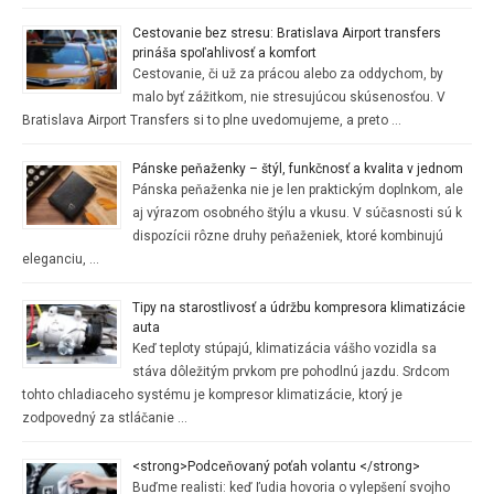
Cestovanie bez stresu: Bratislava Airport transfers
prináša spoľahlivosť a komfort
Cestovanie, či už za prácou alebo za oddychom, by
malo byť zážitkom, nie stresujúcou skúsenosťou. V
Bratislava Airport Transfers si to plne uvedomujeme, a preto …
Pánske peňaženky – štýl, funkčnosť a kvalita v jednom
Pánska peňaženka nie je len praktickým doplnkom, ale
aj výrazom osobného štýlu a vkusu. V súčasnosti sú k
dispozícii rôzne druhy peňaženiek, ktoré kombinujú
eleganciu, …
Tipy na starostlivosť a údržbu kompresora klimatizácie
auta
Keď teploty stúpajú, klimatizácia vášho vozidla sa
stáva dôležitým prvkom pre pohodlnú jazdu. Srdcom
tohto chladiaceho systému je kompresor klimatizácie, ktorý je
zodpovedný za stláčanie …
<strong>Podceňovaný poťah volantu </strong>
Buďme realisti: keď ľudia hovoria o vylepšení svojho