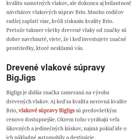
kvalitu samotných vlakov, ale dokonca aj brilantnosť
návrhárov vlakových súprav Brio. Mnoho rodičov
radšej zaplatí viac, kvôli získaniu kvality Brio.
Pretože takmer všetky drevené vlaky od značky sú
dobre navrhnuté, viete, že i keď investujete značné
prostriedky, ktoré nesklamú vás.
Drevené vlakové súpravy
BigJigs
BigJigs je ďalšia značka zameraná na výrobu
drevených vlakov. Aj keď sa kvalita nerovná kvalite
Brio,
vlakové súpravy BigJigs
sú predovšetkým
cenovo dostupnejšie. Okrem toho vyrábajú veľa
šikovných a jedinečných kúskov, najmä pokiaľ ide o
ich nákladné automobily a destinácie.