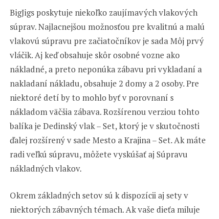
BigJigs poskytuje niekoľko zaujímavých vlakových
súprav. Najlacnejšou možnosťou pre kvalitnú a malú
vlakovú súpravu pre začiatočníkov je sada Môj prvý
vláčik. Aj keď obsahuje skôr osobné vozne ako
nákladné, a preto neponúka zábavu pri vykladaní a
nakladaní nákladu, obsahuje 2 domy a 2 osoby. Pre
niektoré detí by to mohlo byť v porovnaní s
nákladom väčšia zábava. Rozšírenou verziou tohto
balíka je Dedinský vlak – Set, ktorý je v skutočnosti
ďalej rozšírený v sade Mesto a Krajina – Set. Ak máte
radi veľkú súpravu, môžete vyskúšať aj Súpravu
nákladných vlakov.
Okrem základných setov sú k dispozícii aj sety v
niektorých zábavných témach. Ak vaše dieťa miluje