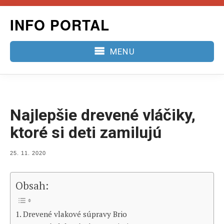
Skip
INFO PORTAL
to
content
MENU
Najlepšie drevené vláčiky,
ktoré si deti zamilujú
POSTED
25. 11. 2020
ON
Obsah:
Drevené vlakové súpravy Brio