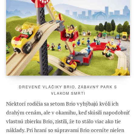
DREVENÉ VLÁČIKY BRIO, ZÁBAVNÝ PARK S
VLAKOM SMRTI
Niektorí rodičia sa setom Brio vyhýbajú kvôli ich
drahým cenám, ale v okamihu, keď skúsili napodobniť
vlastnú zbierku Brio, zistili, že to stálo viac ako tie
náklady. Pri hraní so súpravami Brio oceníte nielen