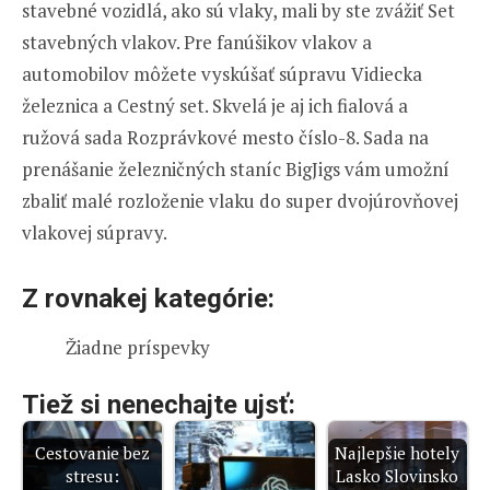
stavebné vozidlá, ako sú vlaky, mali by ste zvážiť Set
stavebných vlakov. Pre fanúšikov vlakov a
automobilov môžete vyskúšať súpravu Vidiecka
železnica a Cestný set. Skvelá je aj ich fialová a
ružová sada Rozprávkové mesto číslo-8. Sada na
prenášanie železničných staníc BigJigs vám umožní
zbaliť malé rozloženie vlaku do super dvojúrovňovej
vlakovej súpravy.
Z rovnakej kategórie:
Žiadne príspevky
Tiež si nenechajte ujsť:
Cestovanie bez
Najlepšie hotely
stresu:
Lasko Slovinsko