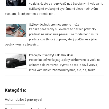
vozidla, často sa rozplývajú nad špeciálnymi kolesami,
špičkovými zvukovými systémami alebo neónovými
svetlami, ktoré premenia interiér ich …
Štýlový doplnok pre moderného muža
Pánske peňaženky sú oveľa viac než len praktický
predmet na ukladanie peňazí. Pre moderného muža
predstavujú štýlový doplnok, ktorý podčiarkuje jeho
osobný vkus a zároveň …
Prečo používať kryt čelného skla?
Po ochladení vonkajšej teploty vášho vozidla voda na
čelnom skle zamrzne. Vytvorí sa tak ľadová vrstva,
ktorá vám nielen znemožní výhľad, ale je aj ťažké …
Kategórie:
Automobilový priemysel