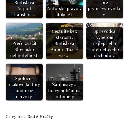
Bratislava
pre
Airport
Autorské právo v
prvonávštevníko
transfers…
dobe AI
v
Cestujte bez
Sprievodca
starostí:
výberom
Prečo zvážiť
Bratislava
najlepšieho
Slovinsko
Airport Taxi –
internetového
nehnuteľnosti
váš…
obchodu…
Spoločné
rizikové faktory
Zaujímavý a
anorexie
hravý pohľad na
nervózy
autodiely
Categories:
Deti A Hračky