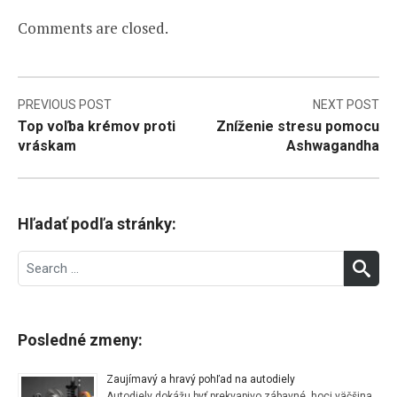
Comments are closed.
Navigácia
PREVIOUS POST
NEXT POST
Top voľba krémov proti
Zníženie stresu pomocu
v
vráskam
Ashwagandha
článku
Hľadať podľa stránky:
Search
SEA
for:
Posledné zmeny:
Zaujímavý a hravý pohľad na autodiely
Autodiely dokážu byť prekvapivo zábavné, hoci väčšina