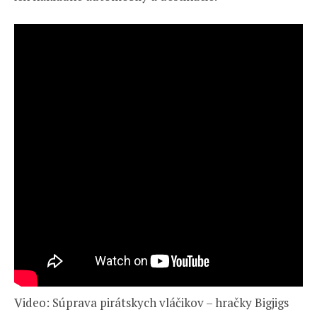
Video: Súprava pirátskych vláčikov – hračky Bigjigs