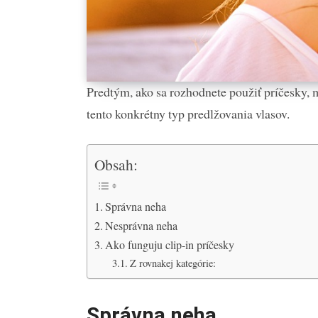
Predtým, ako sa rozhodnete použiť príčesky, m
tento konkrétny typ predlžovania vlasov.
Obsah:
Správna neha
Nesprávna neha
Ako funguju clip-in príčesky
Z rovnakej kategórie:
Správna neha