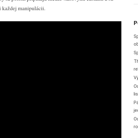
ri každej manipulácii.
P
S
o
Sp
T
r
V
O
l
Pá
j
Od
r