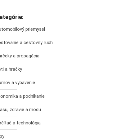
ategórie:
utomobilový priemysel
estovanie a cestovný ruch
arčeky a propagácia
ti a hračky
omov a vybavenie
konomika a podnikanie
ásu, zdravie a módu
čítač a technológia
py