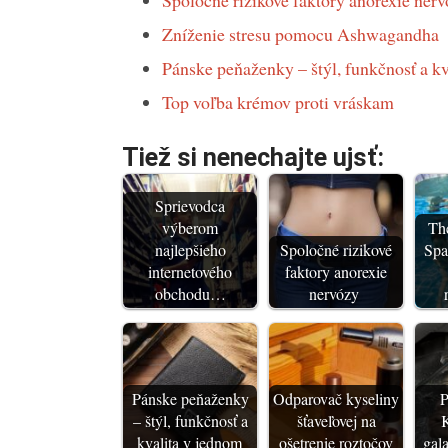
Spoločné rizikové faktory anorexie ner
Zníženie stresu pomocu Ashwagandha
Pánske peňaženky – štýl, funkčnosť a k
Top voľba krémov proti vráskam
Tiež si nenechajte ujsť:
Sprievodca
výberom
Th
najlepšieho
Spoločné rizikové
Spa
internetového
faktory anorexie
obchodu…
nervózy
Pánske peňaženky
Odparovač kyseliny
P
– štýl, funkčnosť a
šťaveľovej na
K
kvalita v jednom
ošetrenie roztočov
gal