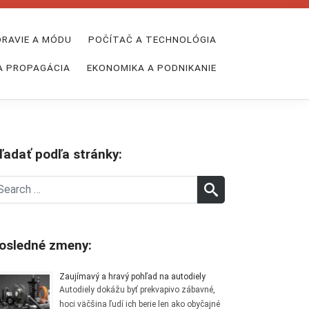
DRAVIE A MÓDU
POČÍTAČ A TECHNOLÓGIA
A PROPAGÁCIA
EKONOMIKA A PODNIKANIE
ľadať podľa stránky:
earch
SEARCH
r:
osledné zmeny:
Zaujímavý a hravý pohľad na autodiely
Autodiely dokážu byť prekvapivo zábavné,
hoci väčšina ľudí ich berie len ako obyčajné