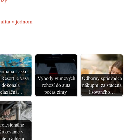
vózy
valita v jednom
ermana Laško
 Resort je vaša
Výhody gumových
Odborný sprievodca
dokonalá
rohoží do auta
nákupmi za studena
relaxačná…
počas zimy
lisovaného…
rofesionálne
rtkovanie v
ante: rýchle a…