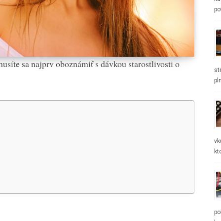
po
usíte sa najprv oboznámiť s dávkou starostlivosti o
st
pl
vk
kt
po