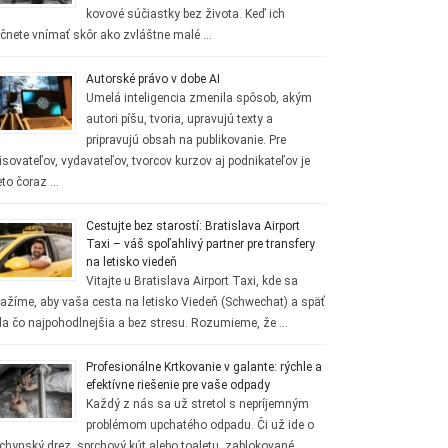
kovové súčiastky bez života. Keď ich
čnete vnímať skôr ako zvláštne malé …
Autorské právo v dobe AI
Umelá inteligencia zmenila spôsob, akým
autori píšu, tvoria, upravujú texty a
pripravujú obsah na publikovanie. Pre
isovateľov, vydavateľov, tvorcov kurzov aj podnikateľov je
eto čoraz …
Cestujte bez starostí: Bratislava Airport
Taxi – váš spoľahlivý partner pre transfery
na letisko viedeň
Vitajte u Bratislava Airport Taxi, kde sa
ažíme, aby vaša cesta na letisko Viedeň (Schwechat) a späť
la čo najpohodlnejšia a bez stresu. Rozumieme, že …
Profesionálne Krtkovanie v galante: rýchle a
efektívne riešenie pre vaše odpady
Každý z nás sa už stretol s nepríjemným
problémom upchatého odpadu. Či už ide o
chynský drez, sprchový kút alebo toaletu, zablokované