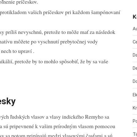
uvoľnenie príčeskov.
 protikladom vašich príčeskov pri každom šampónovaní
K
A
y príliš nevyschnú, pretože to môže mať za následok
natívu môžete po vyschnutí prebytočnej vody
C
i nech to upraví .
D
kálií, pretože by to mohlo spôsobiť, že by sa vaše
De
.
D
E
esky
Kr
avých ľudských vlasov a vlasy indického Remyho sa
Po
nia sú pripevnené k vašim prírodným vlasom pomocou
Ti
sy sa potom pripínajú medzi vlasovými časťami a sú