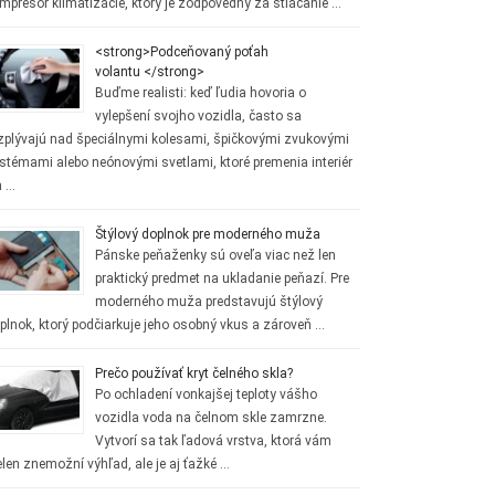
mpresor klimatizácie, ktorý je zodpovedný za stláčanie …
<strong>Podceňovaný poťah
volantu </strong>
Buďme realisti: keď ľudia hovoria o
vylepšení svojho vozidla, často sa
zplývajú nad špeciálnymi kolesami, špičkovými zvukovými
stémami alebo neónovými svetlami, ktoré premenia interiér
h …
Štýlový doplnok pre moderného muža
Pánske peňaženky sú oveľa viac než len
praktický predmet na ukladanie peňazí. Pre
moderného muža predstavujú štýlový
plnok, ktorý podčiarkuje jeho osobný vkus a zároveň …
Prečo používať kryt čelného skla?
Po ochladení vonkajšej teploty vášho
vozidla voda na čelnom skle zamrzne.
Vytvorí sa tak ľadová vrstva, ktorá vám
elen znemožní výhľad, ale je aj ťažké …