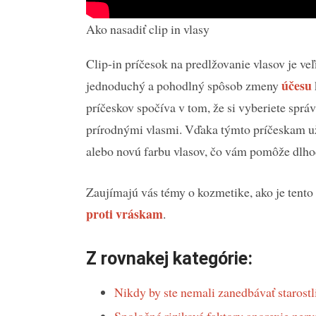
Ako nasadiť clip in vlasy
Clip-in príčesok na predlžovanie vlasov je v
účesu
jednoduchý a pohodlný spôsob zmeny
príčeskov spočíva v tom, že si vyberiete správ
prírodnými vlasmi. Vďaka týmto príčeskam už n
alebo novú farbu vlasov, čo vám pomôže dlhod
Zaujímajú vás témy o kozmetike, ako je tento
proti vráskam
.
Z rovnakej kategórie:
Nikdy by ste nemali zanedbávať starostli