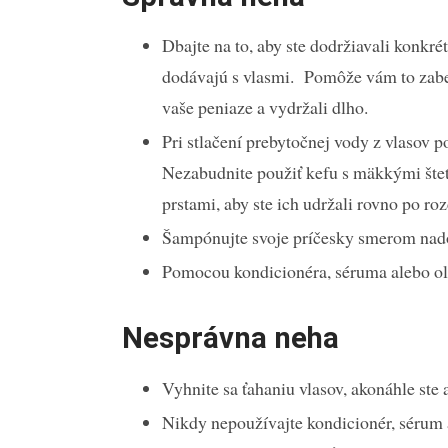
Dbajte na to, aby ste dodržiavali konkrét
dodávajú s vlasmi. Pomôže vám to zabez
vaše peniaze a vydržali dlho.
Pri stlačení prebytočnej vody z vlasov
Nezabudnite použiť kefu s mäkkými šteti
prstami, aby ste ich udržali rovno po 
Šampónujte svoje príčesky smerom nad
Pomocou kondicionéra, séruma alebo ole
Nesprávna neha
Vyhnite sa ťahaniu vlasov, akonáhle ste
Nikdy nepoužívajte kondicionér, sérum a