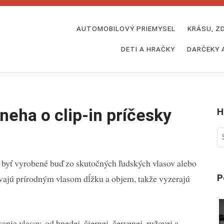
AUTOMOBILOVÝ PRIEMYSEL
KRÁSU, Z
DETI A HRAČKY
DARČEKY 
neha o clip-in príčesky
H
S
fo
byť vyrobené buď zo skutočných ľudských vlasov alebo
P
ávajú prírodným vlasom dĺžku a objem, takže vyzerajú
nia vlasov, od hnedej, čiernej, červenej, ružovej a