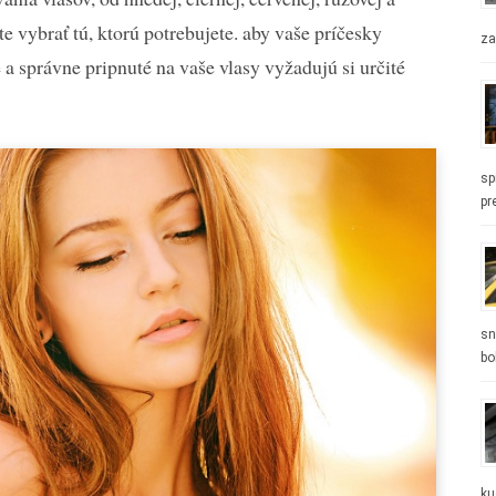
e vybrať tú, ktorú potrebujete. aby vaše príčesky
za
 a správne pripnuté na vaše vlasy vyžadujú si určité
sp
pr
sn
bo
ku