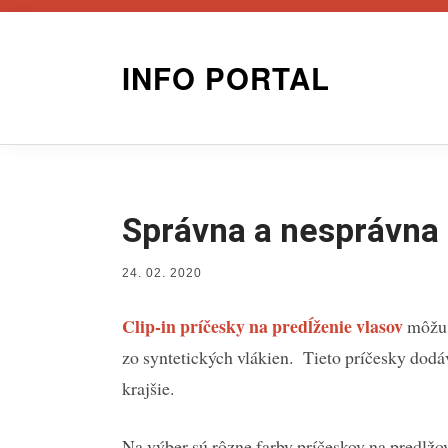
Skip
to
INFO PORTAL
content
Správna a nesprávna 
POSTED
24. 02. 2020
ON
Clip-in príčesky na predĺženie vlasov
môžu 
zo syntetických vlákien. Tieto príčesky dod
krajšie.
Na výber sú rôzne farby príčeskov na predlžova