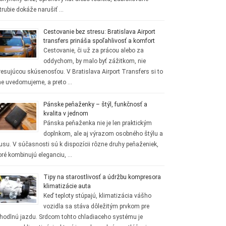
trubie dokáže narušiť …
Cestovanie bez stresu: Bratislava Airport
transfers prináša spoľahlivosť a komfort
Cestovanie, či už za prácou alebo za
oddychom, by malo byť zážitkom, nie
resujúcou skúsenosťou. V Bratislava Airport Transfers si to
ne uvedomujeme, a preto …
Pánske peňaženky – štýl, funkčnosť a
kvalita v jednom
Pánska peňaženka nie je len praktickým
doplnkom, ale aj výrazom osobného štýlu a
usu. V súčasnosti sú k dispozícii rôzne druhy peňaženiek,
oré kombinujú eleganciu, …
Tipy na starostlivosť a údržbu kompresora
klimatizácie auta
Keď teploty stúpajú, klimatizácia vášho
vozidla sa stáva dôležitým prvkom pre
hodlnú jazdu. Srdcom tohto chladiaceho systému je