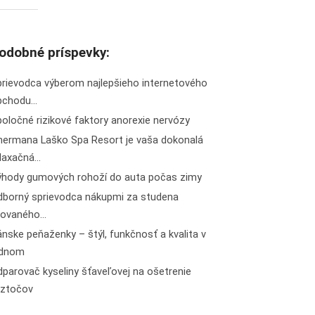
odobné príspevky:
prievodca výberom najlepšieho internetového
bchodu…
oločné rizikové faktory anorexie nervózy
hermana Laško Spa Resort je vaša dokonalá
elaxačná…
ýhody gumových rohoží do auta počas zimy
dborný sprievodca nákupmi za studena
isovaného…
nske peňaženky – štýl, funkčnosť a kvalita v
ednom
parovač kyseliny šťaveľovej na ošetrenie
oztočov