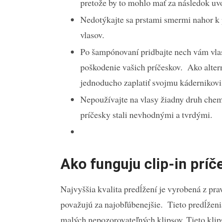
pretože by to mohlo mať za následok 
Nedotýkajte sa prstami smermi nahor k
vlasov.
Po šampónovaní pridbajte nech vám vlas
poškodenie vašich príčeskov. Ako alter
jednoducho zaplatiť svojmu kádernikov
Nepoužívajte na vlasy žiadny druh chemi
príčesky stali nevhodnými a tvrdými
Ako funguju clip-in príč
Najvyššia kvalita predĺžení je vyrobená z pr
považujú za najobľúbenejšie. Tieto predĺže
malých nepozorovateľných klipsov. Tieto klip