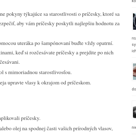
ko
ne pokyny týkajúce sa starostlivosti o príčesky, ktoré sa
pečiť, aby vám príčesky poskytli najlepšiu hodnotu za
ro
 pomocou uteráka po šampónovaní buďte vždy opatrní.
sy
nami, keď si rozčesávate príčesky a prejdite po nich
ic
rozčesávani.
ol s mimoriadnou starostlivosťou.
ja upravte vlasy k okrajom od príčeskom.
do
 aplikovali príčesky.
lebo olej na spodnej časti vašich prírodných vlasov,
ni